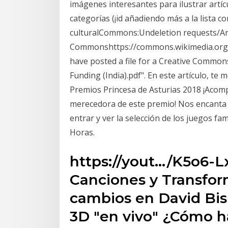
imágenes interesantes para ilustrar artíc
categorías (¡id añadiendo más a la lista c
culturalCommons:Undeletion requests/Ar
Commonshttps://commons.wikimedia.org/w
have posted a file for a Creative Commons 
Funding (India).pdf". En este artículo, t
Premios Princesa de Asturias 2018 ¡Acom
merecedora de este premio! Nos encanta j
entrar y ver la selección de los juegos f
Horas.
https://yout…/K5o6-Lx
Canciones y Transfor
cambios en David Bis
3D "en vivo" ¿Cómo h