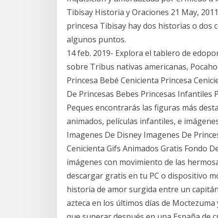
Tibisay Historia y Oraciones 21 May, 201
princesa Tibisay hay dos historias o dos c
algunos puntos.
14 feb. 2019- Explora el tablero de edop
sobre Tribus nativas americanas, Pocahon
Princesa Bebé Cenicienta Princesa Cenici
De Princesas Bebes Princesas Infantiles 
Peques encontrarás las figuras más desta
animados, películas infantiles, e imágene
Imagenes De Disney Imagenes De Princes
Cenicienta Gifs Animados Gratis Fondo De 
imágenes con movimiento de las hermosa
descargar gratis en tu PC o dispositivo móv
historia de amor surgida entre un capitán 
azteca en los últimos días de Moctezuma 
que superar después en una España de cris