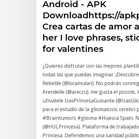
Android - APK
Downloadhttps://apk
Crea cartas de amor ap
her I love phrases, st
for valentines
¿Quieres disfrutar con las mejores planti
todas las que puedas imaginar. ¡Descúbre
Rebelde (@locamulan). No podrán conmigo
Arendelle (@arxczu). me gusta el pozole, 
uživatele IzasPrincesaGuisante (@IzasGlio
para el estudio de la gliomatosis cerebri
#Braintumors #glioma #Huesca Spain. Nej
(@HULPrincesa). Plataforma de trabajador
Princesa. Defendemos una sanidad pública u