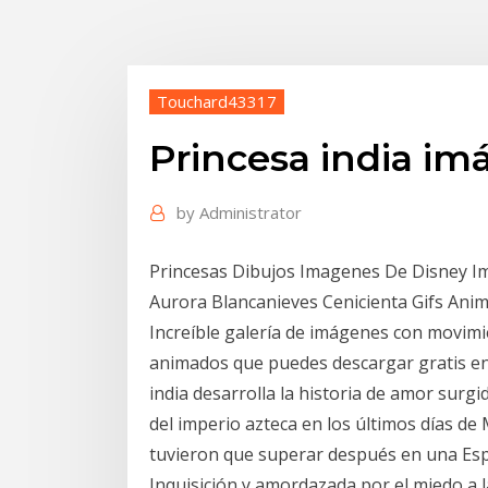
Touchard43317
Princesa india i
by
Administrator
Princesas Dibujos Imagenes De Disney Im
Aurora Blancanieves Cenicienta Gifs Ani
Increíble galería de imágenes con movimi
animados que puedes descargar gratis en t
india desarrolla la historia de amor surgi
del imperio azteca en los últimos días d
tuvieron que superar después en una Espa
Inquisición y amordazada por el miedo a l