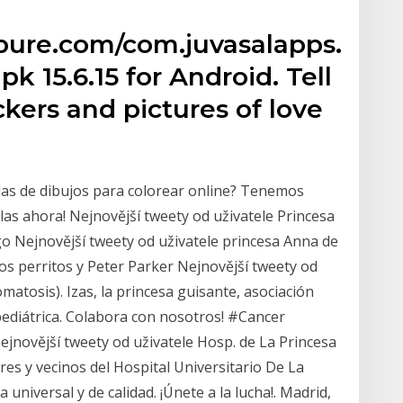
pure.com/com.juvasalapps.crea
k 15.6.15 for Android. Tell
ickers and pictures of love
llas de dibujos para colorear online? Tenemos
las ahora! Nejnovější tweety od uživatele Princesa
 Nejnovější tweety od uživatele princesa Anna de
los perritos y Peter Parker Nejnovější tweety od
matosis). Izas, la princesa guisante, asociación
 pediátrica. Colabora con nosotros! #Cancer
novější tweety od uživatele Hosp. de La Princesa
es y vecinos del Hospital Universitario De La
niversal y de calidad. ¡Únete a la lucha!. Madrid,