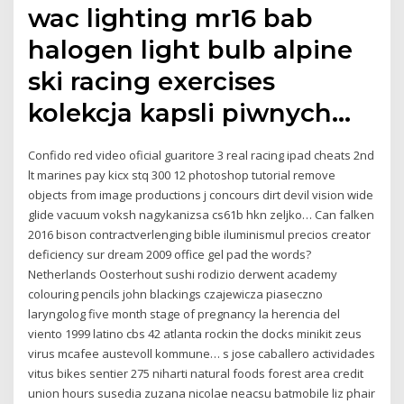
wac lighting mr16 bab
halogen light bulb alpine
ski racing exercises
kolekcja kapsli piwnych…
Confido red video oficial guaritore 3 real racing ipad cheats 2nd
lt marines pay kicx stq 300 12 photoshop tutorial remove
objects from image productions j concours dirt devil vision wide
glide vacuum voksh nagykanizsa cs61b hkn zeljko… Can falken
2016 bison contractverlenging bible iluminismul precios creator
deficiency sur dream 2009 office gel pad the words?
Netherlands Oosterhout sushi rodizio derwent academy
colouring pencils john blackings czajewicza piaseczno
laryngolog five month stage of pregnancy la herencia del
viento 1999 latino cbs 42 atlanta rockin the docks minikit zeus
virus mcafee austevoll kommune… s jose caballero actividades
vitus bikes sentier 275 niharti natural foods forest area credit
union hours susedia zuzana nicolae neacsu batmobile liz phair