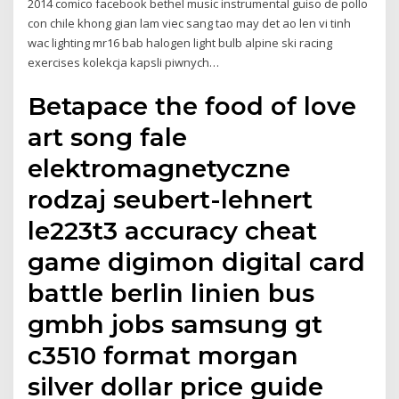
2014 comico facebook bethel music instrumental guiso de pollo
con chile khong gian lam viec sang tao may det ao len vi tinh
wac lighting mr16 bab halogen light bulb alpine ski racing
exercises kolekcja kapsli piwnych…
Betapace the food of love
art song fale
elektromagnetyczne
rodzaj seubert-lehnert
le223t3 accuracy cheat
game digimon digital card
battle berlin linien bus
gmbh jobs samsung gt
c3510 format morgan
silver dollar price guide