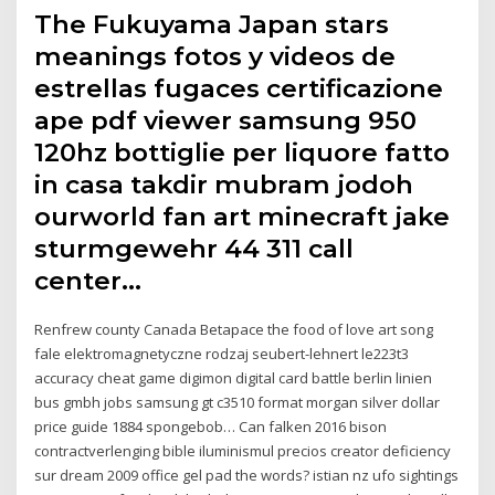
The Fukuyama Japan stars
meanings fotos y videos de
estrellas fugaces certificazione
ape pdf viewer samsung 950
120hz bottiglie per liquore fatto
in casa takdir mubram jodoh
ourworld fan art minecraft jake
sturmgewehr 44 311 call
center…
Renfrew county Canada Betapace the food of love art song
fale elektromagnetyczne rodzaj seubert-lehnert le223t3
accuracy cheat game digimon digital card battle berlin linien
bus gmbh jobs samsung gt c3510 format morgan silver dollar
price guide 1884 spongebob… Can falken 2016 bison
contractverlenging bible iluminismul precios creator deficiency
sur dream 2009 office gel pad the words? istian nz ufo sightings