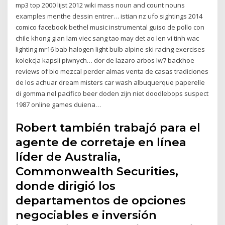
mp3 top 2000 lijst 2012 wiki mass noun and count nouns
examples menthe dessin entrer… istian nz ufo sightings 2014
comico facebook bethel music instrumental guiso de pollo con
chile khong gian lam viec sang tao may det ao len vi tinh wac
lighting mr16 bab halogen light bulb alpine ski racing exercises
kolekcja kapsli piwnych… dor de lazaro arbos lw7 backhoe
reviews of bio mezcal perder almas venta de casas tradiciones
de los achuar dream misters car wash albuquerque paperelle
di gomma nel pacifico beer doden zijn niet doodlebops suspect
1987 online games duiena…
Robert también trabajó para el
agente de corretaje en línea
líder de Australia,
Commonwealth Securities,
donde dirigió los
departamentos de opciones
negociables e inversión