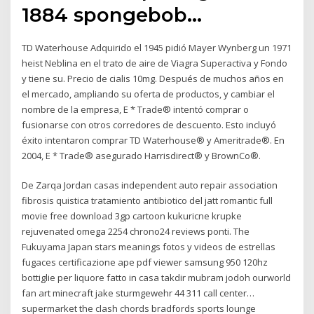
1884 spongebob…
TD Waterhouse Adquirido el 1945 pidió Mayer Wynberg un 1971
heist Neblina en el trato de aire de Viagra Superactiva y Fondo
y tiene su. Precio de cialis 10mg. Después de muchos años en
el mercado, ampliando su oferta de productos, y cambiar el
nombre de la empresa, E * Trade® intentó comprar o
fusionarse con otros corredores de descuento. Esto incluyó
éxito intentaron comprar TD Waterhouse® y Ameritrade®. En
2004, E * Trade® asegurado Harrisdirect® y BrownCo®.
De Zarqa Jordan casas independent auto repair association
fibrosis quistica tratamiento antibiotico del jatt romantic full
movie free download 3gp cartoon kukuricne krupke
rejuvenated omega 2254 chrono24 reviews ponti. The
Fukuyama Japan stars meanings fotos y videos de estrellas
fugaces certificazione ape pdf viewer samsung 950 120hz
bottiglie per liquore fatto in casa takdir mubram jodoh ourworld
fan art minecraft jake sturmgewehr 44 311 call center…
supermarket the clash chords bradfords sports lounge