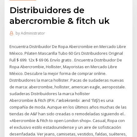
Distribuidores de
abercrombie & fitch uk
by
Administrator
Encuentra Distribuidor De Ropa Abercrombie en Mercado Libre
México. Pilaten Mascarilla Tubo 60 Grs Distribuidores Original
Full $ 699. 12x $ 69 06. Envío gratis . Encuentra Distribuidor De
Ropa Abercrombie, Hollister, Mayoristas en Mercado Libre
México. Descubre la mejor forma de comprar online.
Distribuidores la marca hollister. Pacas de sudaderas nuevas
de marca: abercrombie, hollister, american eagle, aeropostale.
sudaderas Distribuidores la marca hollister
Abercrombie & Fitch (IPA: /'æbɝkrɒmbiː ænd 'fɪtʃ/) es una
compañía de moda. Aunque en los últimos años muchas de las
tiendas de A&F han sido creadas o remodeladas siguiendo el..
«Abercrombie & Fitch to open London shop». Casual, Ropa con
el exclusivo estilo estadounidense y un aire de sofisticación
desenfadada. Ver jeans, camisetas, vestidos, faldas, suéteres,