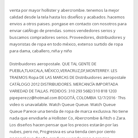
venta por mayor hollister y abercrombie. tenemos la mejor
calidad desde la tela hasta los diseÑos y acabados. hacemos
envios a otros paises. pongase en contacto con nosotros para
enviar catÁlogo de prendas. somos vendedores serios y
buscamos compradores serios. Proveedores, distribuidores y
mayoristas de ropa en todo méxico, extenso surtido de ropa
para dama, caballero, niña y niño
Distribuidores aeropostale. QUE TAL GENTE DE
PUEBLA,TLAXCALA, MÉXICO,VERACRUZ,DF,MONTERREY. LES
TRAEMOS Ropa DE LAS MARCAS DE Distribuidores aeropostale
CATÁLOGO 2012 DISTRIBUIDORES. MERCANCÍA IMPORTADA
VARIEDAD DE TALLAS. PEDIDOS: 310 293 5682/310 818 1203
pipeperezz@hotmail.com BOGOTÁ, COLOMBIA 12/7/2016 · This
video is unavailable. Watch Queue Queue. Watch Queue
Queue Parece una tienda de ropa de marca exclusiva. No tiene
nada que envidiarle a Hollister Co, Abercrombie & Fitch o Zara.
Los diseños hacen pensar que los precios estarán por las
nubes, pero no, Progresiva es una tienda cien por ciento