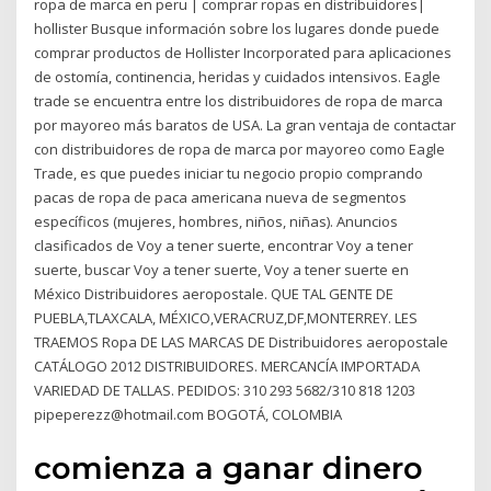
ropa de marca en peru | comprar ropas en distribuidores|
hollister Busque información sobre los lugares donde puede
comprar productos de Hollister Incorporated para aplicaciones
de ostomía, continencia, heridas y cuidados intensivos. Eagle
trade se encuentra entre los distribuidores de ropa de marca
por mayoreo más baratos de USA. La gran ventaja de contactar
con distribuidores de ropa de marca por mayoreo como Eagle
Trade, es que puedes iniciar tu negocio propio comprando
pacas de ropa de paca americana nueva de segmentos
específicos (mujeres, hombres, niños, niñas). Anuncios
clasificados de Voy a tener suerte, encontrar Voy a tener
suerte, buscar Voy a tener suerte, Voy a tener suerte en
México Distribuidores aeropostale. QUE TAL GENTE DE
PUEBLA,TLAXCALA, MÉXICO,VERACRUZ,DF,MONTERREY. LES
TRAEMOS Ropa DE LAS MARCAS DE Distribuidores aeropostale
CATÁLOGO 2012 DISTRIBUIDORES. MERCANCÍA IMPORTADA
VARIEDAD DE TALLAS. PEDIDOS: 310 293 5682/310 818 1203
pipeperezz@hotmail.com BOGOTÁ, COLOMBIA
comienza a ganar dinero