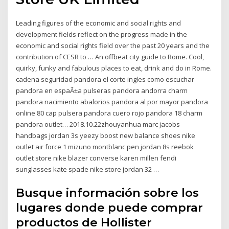
Leading figures of the economic and social rights and
development fields reflect on the progress made in the
economic and social rights field over the past 20 years and the
contribution of CESR to … An offbeat city guide to Rome. Cool,
quirky, funky and fabulous places to eat, drink and do in Rome.
cadena seguridad pandora el corte ingles como escuchar
pandora en espaÃ±a pulseras pandora andorra charm
pandora nacimiento abalorios pandora al por mayor pandora
online 80 cap pulsera pandora cuero rojo pandora 18 charm
pandora outlet… 2018.10.22zhouyanhua marc jacobs
handbags jordan 3s yeezy boost new balance shoes nike
outlet air force 1 mizuno montblanc pen jordan 8s reebok
outlet store nike blazer converse karen millen fendi
sunglasses kate spade nike store jordan 32 …
Busque información sobre los
lugares donde puede comprar
productos de Hollister